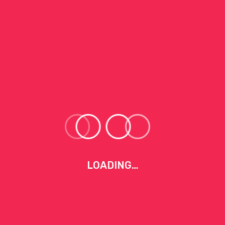
Produkte
Wertgutschein für Behandlungen und
Ausbildungen
80,00
€
Gutschein für eine Energiebehandlung in
Hamburg-Eilbek
80,00
€
LOADING…