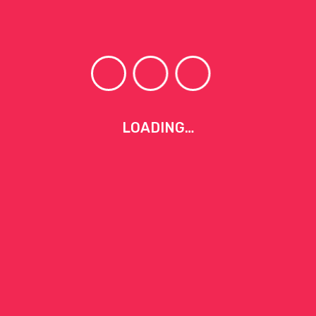
nisse zu sehen
nne von §19 Abs. 1 Umsatzsteuergesetz (UStG) wird k
 nicht den Besuch beim Arzt oder Heilpraktiker. I
LOADING…
Home
.
.