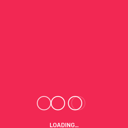
Ge
Un
P
We
un
8
Gu
En
Ei
8
LOADING…