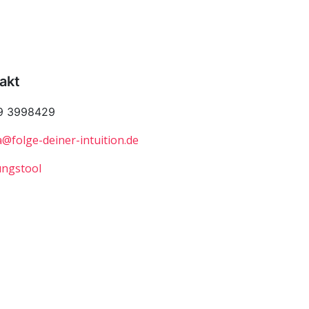
akt
9 3998429
a@folge-deiner-intuition.de
ngstool